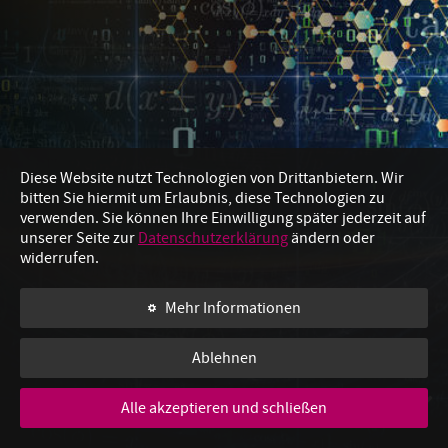
Individuell und immer nah dran
International und Weltoffen
Kreativ und dynamisch
Studiengang
Diese Website nutzt Technologien von Drittanbietern. Wir
Studiengang
bitten Sie hiermit um Erlaubnis, diese Technologien zu
verwenden. Sie können Ihre Einwilligung später jederzeit auf
unserer Seite zur
Datenschutzerklärung
ändern oder
Studiengang
widerrufen.
Mehr Informationen
Ablehnen
Alle akzeptieren und schließen
WISCHEN, UM WEITERZULESEN